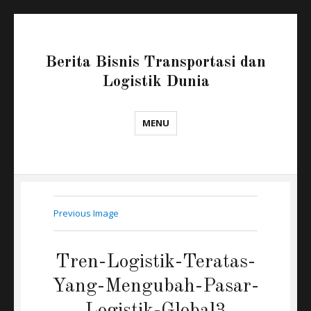
Berita Bisnis Transportasi dan
Logistik Dunia
MENU
Previous Image
Tren-Logistik-Teratas-
Yang-Mengubah-Pasar-