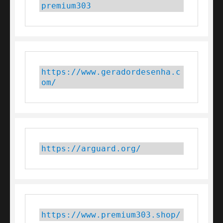
premium303
https://www.geradordesenha.c
om/
https://arguard.org/
https://www.premium303.shop/