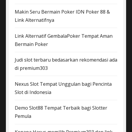
Makin Seru Bermain Poker IDN Poker 88 &
Link Alternatifnya
Link Alternatif GembalaPoker Tempat Aman
Bermain Poker
Judi slot terbaru bedasarkan rekomendasi ada
di premium303
Nexus Slot Tempat Unggulan bagi Pencinta
Slot di Indonesia
Demo Slot88 Tempat Terbaik bagi Slotter
Pemula
Kenapa Harus memilih Premium303 dan link