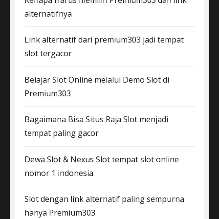
alternatifnya
Link alternatif dari premium303 jadi tempat
slot tergacor
Belajar Slot Online melalui Demo Slot di
Premium303
Bagaimana Bisa Situs Raja Slot menjadi
tempat paling gacor
Dewa Slot & Nexus Slot tempat slot online
nomor 1 indonesia
Slot dengan link alternatif paling sempurna
hanya Premium303