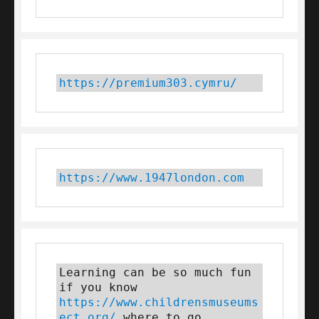
https://premium303.cymru/
https://www.1947london.com
Learning can be so much fun 
if you know 
https://www.childrensmuseums
ect.org/
 where to go 