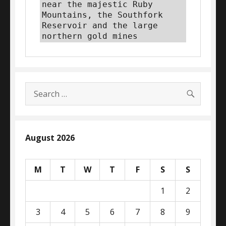
near the majestic Ruby 
Mountains, the Southfork 
Reservoir and the large 
northern gold mines
SEARC
Search
for:
August 2026
M
T
W
T
F
S
S
1
2
3
4
5
6
7
8
9