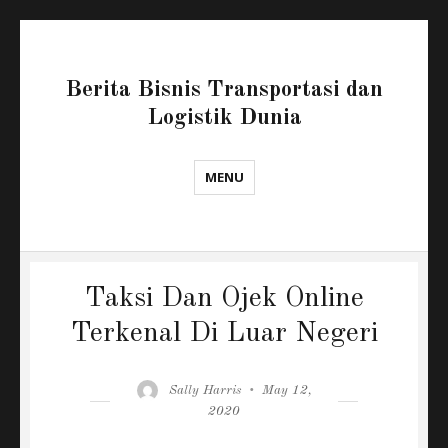
Berita Bisnis Transportasi dan
Logistik Dunia
MENU
Taksi Dan Ojek Online
Terkenal Di Luar Negeri
Author
Posted
Sally Harris
May 12,
on
2020