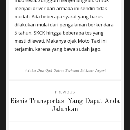
Indonesia. Sungguh menyenangkan. Untuk
menjadi driver dari armada ini sendiri tidak
mudah. Ada beberapa syarat yang harus
dilakukan mulai dari pengalaman berkendara
5 tahun, SKCK hingga beberapa tes yang
mesti dilewati. Makanya ojek Moto Taxi ini
terjamin, karena yang bawa sudah jago.
Tags
Taksi Dan Ojek Online Terkenal Di Luar Negeri
Post
PREVIOUS
navigation
Previous
Bisnis Transportasi Yang Dapat Anda
post:
Jalankan