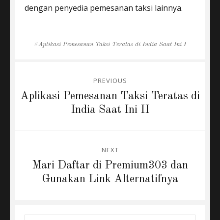
dengan penyedia pemesanan taksi lainnya.
Tags
Aplikasi Pemesanan Taksi Teratas di India Saat Ini I
Post
PREVIOUS
navigation
Previous
Aplikasi Pemesanan Taksi Teratas di
post:
India Saat Ini II
NEXT
Next
Mari Daftar di Premium303 dan
post:
Gunakan Link Alternatifnya