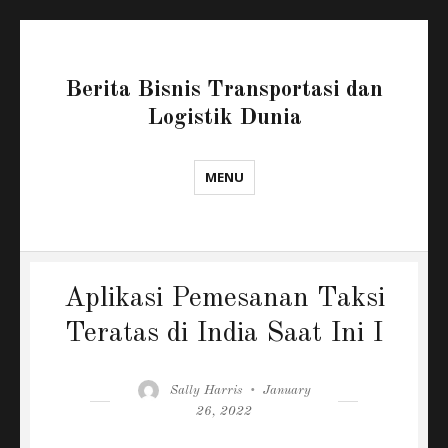
Berita Bisnis Transportasi dan
Logistik Dunia
MENU
Aplikasi Pemesanan Taksi
Teratas di India Saat Ini I
Author
Posted
Sally Harris
January
on
26, 2022