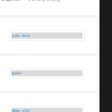
judi bola
poker
demo slot