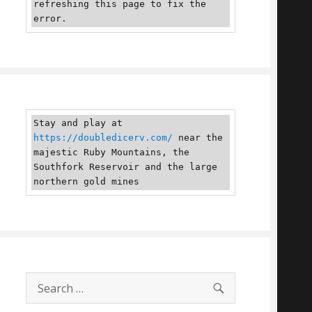
refreshing this page to fix the 
error.
Stay and play at 
https://doubledicerv.com/
 near the 
majestic Ruby Mountains, the 
Southfork Reservoir and the large 
northern gold mines
SEARCH
Search
for: