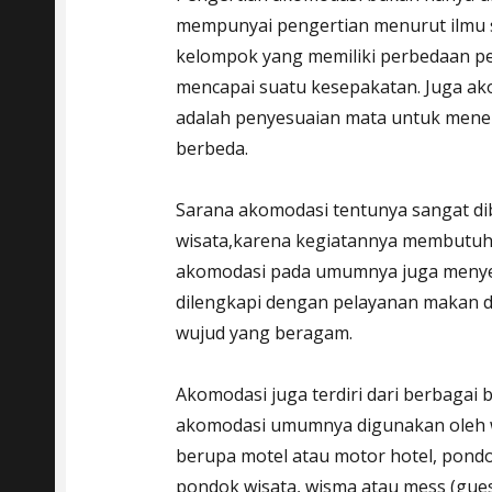
mempunyai pengertian menurut ilmu so
kelompok yang memiliki perbedaan pe
mencapai suatu kesepakatan. Juga ako
adalah penyesuaian mata untuk mener
berbeda.
Sarana akomodasi tentunya sangat di
wisata,karena kegiatannya membutuhka
akomodasi pada umumnya juga menye
dilengkapi dengan pelayanan makan d
wujud yang beragam.
Akomodasi juga terdiri dari berbagai 
akomodasi umumnya digunakan oleh w
berupa motel atau motor hotel, pondo
pondok wisata, wisma atau mess (guest