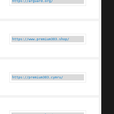
https://arguard.org/
https://www.premium303.shop/
https://premium303.cymru/