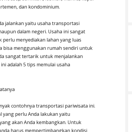
apartemen, dan kondominium.
a jalankan yaitu usaha transportasi
 maupun dalam negeri. Usaha ini sangat
ak perlu menyediakan lahan yang luas
a bisa menggunakan rumah sendiri untuk
nda sangat tertarik untuk menjalankan
 ini adalah 5 tips memulai usaha
satanya
nyak contohnya transportasi pariwisata ini.
l yang perlu Anda lakukan yaitu
i yang akan Anda kembangkan. Untuk
 Anda harus mempertimbangkan kondisi