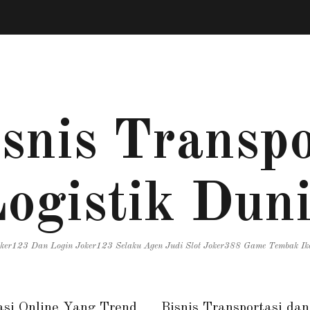
isnis Transpo
ogistik Dun
ker123 Dan Login Joker123 Selaku Agen Judi Slot Joker388 Game Tembak Ikan
asi Online Yang Trend
Bisnis Transportasi dan