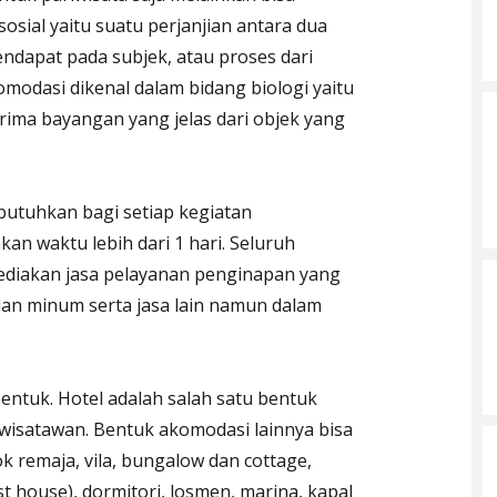
sial yaitu suatu perjanjian antara dua
ndapat pada subjek, atau proses dari
modasi dikenal dalam bidang biologi yaitu
ima bayangan yang jelas dari objek yang
butuhkan bagi setiap kegiatan
n waktu lebih dari 1 hari. Seluruh
diakan jasa pelayanan penginapan yang
an minum serta jasa lain namun dalam
bentuk. Hotel adalah salah satu bentuk
isatawan. Bentuk akomodasi lainnya bisa
k remaja, vila, bungalow dan cottage,
 house), dormitori, losmen, marina, kapal