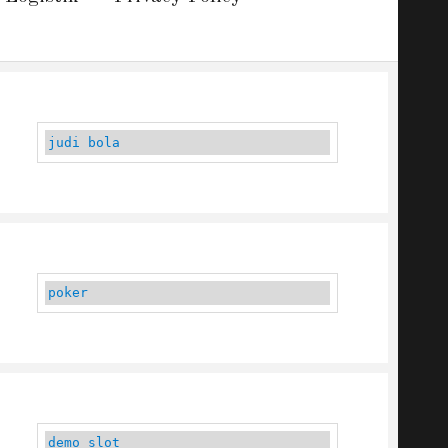
judi bola
poker
demo slot