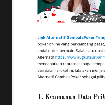
Link Alternatif GembalaPoker Te
poker online yang berkembang pesat
andal untuk bermain. Salah satu opsi
Alternatif
https://www.augustaurbanmi
mendapatkan reputasi sebagai tempat
dan dalam artikel ini, kita akan menj
Alternatif GembalaPoker sebagai pili
1. Keamanan Data Pri