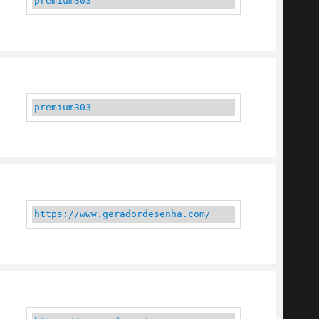
premium303
premium303
https://www.geradordesenha.com/