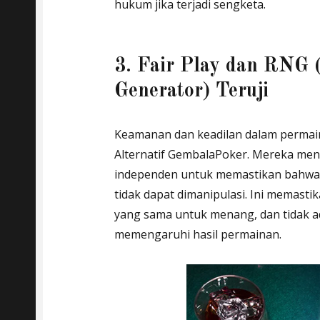
hukum jika terjadi sengketa.
3. Fair Play dan RNG
Generator) Teruji
Keamanan dan keadilan dalam permaina
Alternatif GembalaPoker. Mereka men
independen untuk memastikan bahwa 
tidak dapat dimanipulasi. Ini memast
yang sama untuk menang, dan tidak a
memengaruhi hasil permainan.