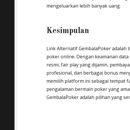
mengeluarkan lebih banyak uang.
Kesimpulan
Link Alternatif GembalaPoker adalah
poker online. Dengan keamanan data p
resmi, fair play yang dijamin, pemba
profesional, dan berbagai bonus me
memilih platform ini sebagai tempat f
pengalaman bermain poker yang aman 
GembalaPoker adalah pilihan yang se