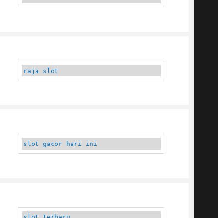
raja slot
slot gacor hari ini
slot terbaru