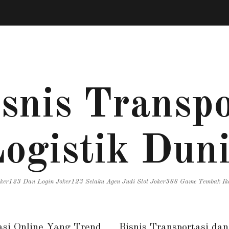
isnis Transpo
ogistik Dun
ker123 Dan Login Joker123 Selaku Agen Judi Slot Joker388 Game Tembak Ikan
asi Online Yang Trend
Bisnis Transportasi dan