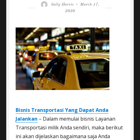
Author
Posted
Sally Harris
March 17,
on
2020
Bisnis Transportasi Yang Dapat Anda
Jalankan
– Dalam memulai bisnis Layanan
Transportasi milik Anda sendiri, maka berikut
ini akan dijelaskan bagaimana saja Anda