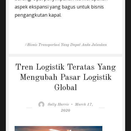
aspek ekspansi yang bagus untuk bisnis
pengangkutan kapal.
Tags
Bisnis Transportasi Yang Dapat Anda Jalankan
Tren Logistik Teratas Yang
Mengubah Pasar Logistik
Global
Author
Posted
Sally Harris
March 17,
on
2020