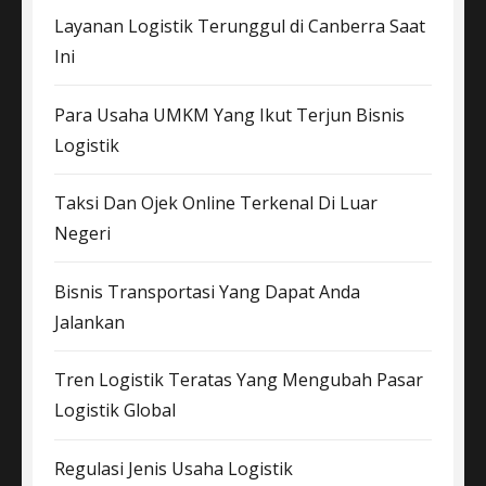
Layanan Logistik Terunggul di Canberra Saat
Ini
Para Usaha UMKM Yang Ikut Terjun Bisnis
Logistik
Taksi Dan Ojek Online Terkenal Di Luar
Negeri
Bisnis Transportasi Yang Dapat Anda
Jalankan
Tren Logistik Teratas Yang Mengubah Pasar
Logistik Global
Regulasi Jenis Usaha Logistik