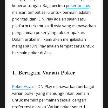
keberuntungan. Bagi pecinta
poker online
,
mencari tempat seru untuk bermain adalah
prioritas, dan IDN Play adalah salah satu
platform terkemuka di Asia yang menawarkan
pengalaman poker yang tak terlupakan.
Dalam artikel ini, kami akan menjelaskan
mengapa IDN Play adalah tempat seru untuk
bermain poker di Asia.
1. Beragam Varian Poker
Poker Asia
di IDN Play menawarkan berbagai
varian poker yang memungkinkan pemain
untuk memilih permainan sesuai dengan
preferensi mereka. Varian poker seperti