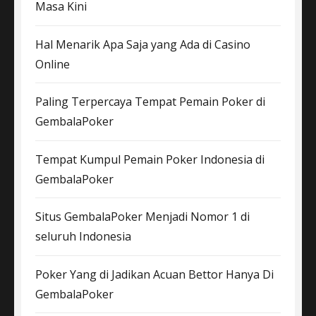
Masa Kini
Hal Menarik Apa Saja yang Ada di Casino
Online
Paling Terpercaya Tempat Pemain Poker di
GembalaPoker
Tempat Kumpul Pemain Poker Indonesia di
GembalaPoker
Situs GembalaPoker Menjadi Nomor 1 di
seluruh Indonesia
Poker Yang di Jadikan Acuan Bettor Hanya Di
GembalaPoker