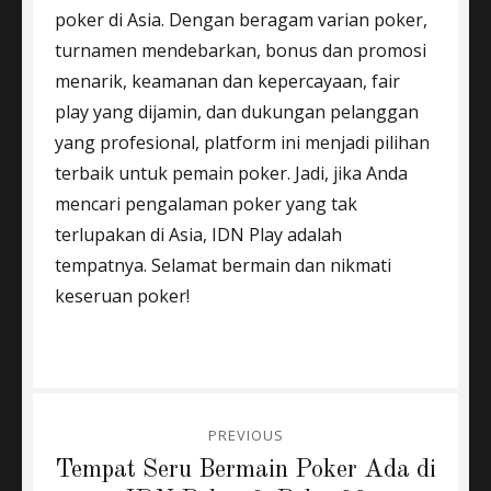
poker di Asia. Dengan beragam varian poker,
turnamen mendebarkan, bonus dan promosi
menarik, keamanan dan kepercayaan, fair
play yang dijamin, dan dukungan pelanggan
yang profesional, platform ini menjadi pilihan
terbaik untuk pemain poker. Jadi, jika Anda
mencari pengalaman poker yang tak
terlupakan di Asia, IDN Play adalah
tempatnya. Selamat bermain dan nikmati
keseruan poker!
Post
PREVIOUS
navigation
Previous
Tempat Seru Bermain Poker Ada di