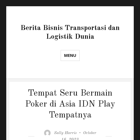
Berita Bisnis Transportasi dan
Logistik Dunia
MENU
Tempat Seru Bermain
Poker di Asia IDN Play
Tempatnya
Author
Posted
Sally Harris
October
on
16, 2023