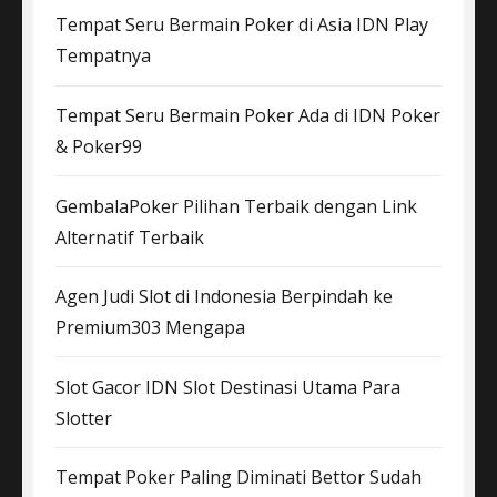
Tempat Seru Bermain Poker di Asia IDN Play
Tempatnya
Tempat Seru Bermain Poker Ada di IDN Poker
& Poker99
GembalaPoker Pilihan Terbaik dengan Link
Alternatif Terbaik
Agen Judi Slot di Indonesia Berpindah ke
Premium303 Mengapa
Slot Gacor IDN Slot Destinasi Utama Para
Slotter
Tempat Poker Paling Diminati Bettor Sudah