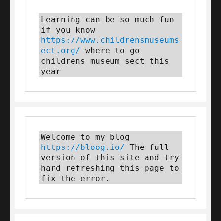
Learning can be so much fun 
if you know 
https://www.childrensmuseums
ect.org/
 where to go 
childrens museum sect this 
year
Welcome to my blog 
https://bloog.io/
 The full 
version of this site and try 
hard refreshing this page to 
fix the error.