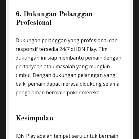
6. Dukungan Pelanggan
Profesional
Dukungan pelanggan yang profesional dan
responsif tersedia 24/7 di IDN Play. Tim
dukungan ini siap membantu pemain dengan
pertanyaan atau masalah yang mungkin
timbul. Dengan dukungan pelanggan yang
baik, pemain dapat merasa didukung selama
pengalaman bermain poker mereka.
Kesimpulan
IDN Play adalah tempat seru untuk bermain