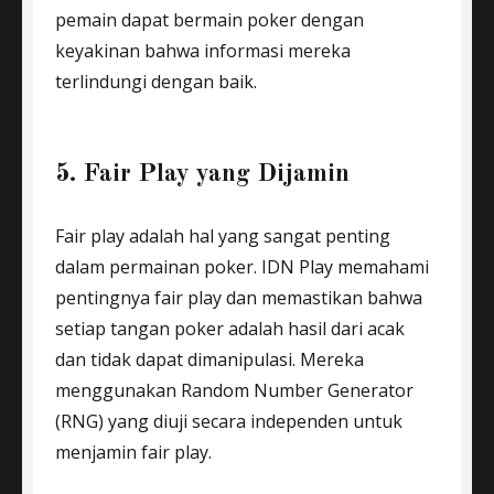
pemain dapat bermain poker dengan
keyakinan bahwa informasi mereka
terlindungi dengan baik.
5. Fair Play yang Dijamin
Fair play adalah hal yang sangat penting
dalam permainan poker. IDN Play memahami
pentingnya fair play dan memastikan bahwa
setiap tangan poker adalah hasil dari acak
dan tidak dapat dimanipulasi. Mereka
menggunakan Random Number Generator
(RNG) yang diuji secara independen untuk
menjamin fair play.