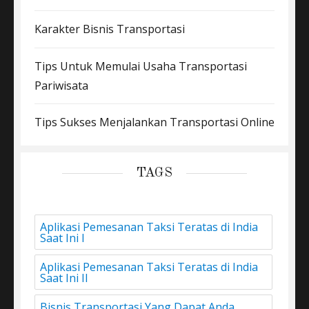
Karakter Bisnis Transportasi
Tips Untuk Memulai Usaha Transportasi
Pariwisata
Tips Sukses Menjalankan Transportasi Online
TAGS
Aplikasi Pemesanan Taksi Teratas di India
Saat Ini I
Aplikasi Pemesanan Taksi Teratas di India
Saat Ini II
Bisnis Transportasi Yang Dapat Anda