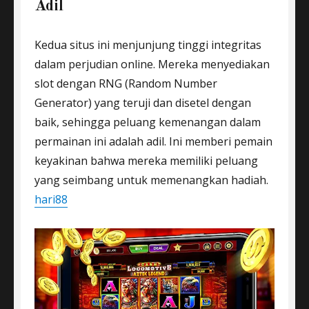
Adil
Kedua situs ini menjunjung tinggi integritas
dalam perjudian online. Mereka menyediakan
slot dengan RNG (Random Number
Generator) yang teruji dan disetel dengan
baik, sehingga peluang kemenangan dalam
permainan ini adalah adil. Ini memberi pemain
keyakinan bahwa mereka memiliki peluang
yang seimbang untuk memenangkan hadiah.
hari88