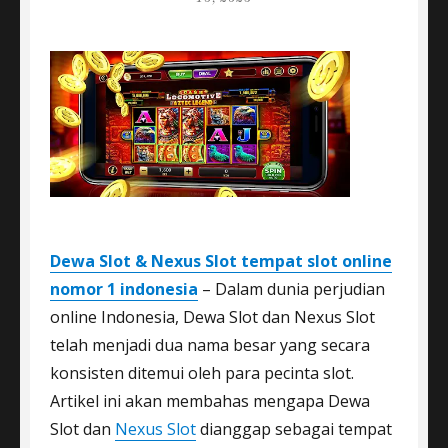
Dewa Slot & Nexus Slot tempat slot online
nomor 1 indonesia
– Dalam dunia perjudian
online Indonesia, Dewa Slot dan Nexus Slot
telah menjadi dua nama besar yang secara
konsisten ditemui oleh para pecinta slot.
Artikel ini akan membahas mengapa Dewa
Slot dan
Nexus Slot
dianggap sebagai tempat