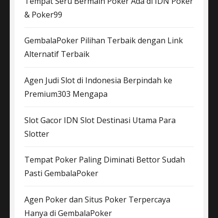
Tempat Seru Bermain Poker Ada di IDN Poker
& Poker99
GembalaPoker Pilihan Terbaik dengan Link
Alternatif Terbaik
Agen Judi Slot di Indonesia Berpindah ke
Premium303 Mengapa
Slot Gacor IDN Slot Destinasi Utama Para
Slotter
Tempat Poker Paling Diminati Bettor Sudah
Pasti GembalaPoker
Agen Poker dan Situs Poker Terpercaya
Hanya di GembalaPoker