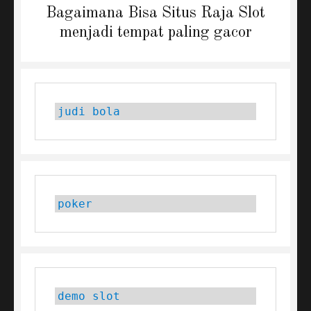
Next
Bagaimana Bisa Situs Raja Slot
post:
menjadi tempat paling gacor
judi bola
poker
demo slot