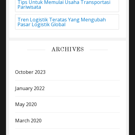
Tips Untuk Memulai Usaha Transportasi
Pariwisata
Tren Logistik Teratas Yang Mengubah
Pasar Logistik Global
ARCHIVES
October 2023
January 2022
May 2020
March 2020