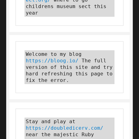
childrens museum sect this 
year
Welcome to my blog 
https://bloog.io/
 The full 
version of this site and try 
hard refreshing this page to 
fix the error.
Stay and play at 
https://doubledicerv.com/
near the majestic Ruby 