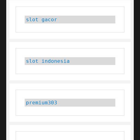
slot gacor
slot indonesia
premium303