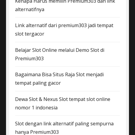
Kenapa Harus memilih Premium303 dan link
alternatifnya
Link alternatif dari premium303 jadi tempat
slot tergacor
Belajar Slot Online melalui Demo Slot di
Premium303
Bagaimana Bisa Situs Raja Slot menjadi
tempat paling gacor
Dewa Slot & Nexus Slot tempat slot online
nomor 1 indonesia
Slot dengan link alternatif paling sempurna
hanya Premium303