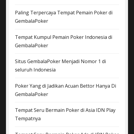
Paling Terpercaya Tempat Pemain Poker di
GembalaPoker
Tempat Kumpul Pemain Poker Indonesia di
GembalaPoker
Situs GembalaPoker Menjadi Nomor 1 di
seluruh Indonesia
Poker Yang di Jadikan Acuan Bettor Hanya Di
GembalaPoker
Tempat Seru Bermain Poker di Asia IDN Play
Tempatnya