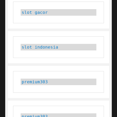
slot gacor
slot indonesia
premium303
premium303