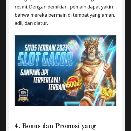
resmi. Dengan demikian, pemain dapat yakin
bahwa mereka bermain di tempat yang aman,
adil, dan diatur.
4. Bonus dan Promosi yang