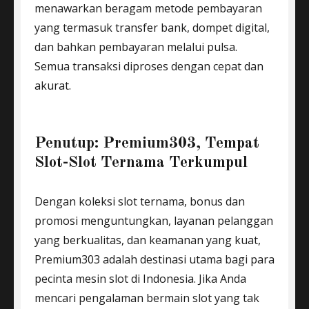
menawarkan beragam metode pembayaran
yang termasuk transfer bank, dompet digital,
dan bahkan pembayaran melalui pulsa.
Semua transaksi diproses dengan cepat dan
akurat.
Penutup: Premium303, Tempat
Slot-Slot Ternama Terkumpul
Dengan koleksi slot ternama, bonus dan
promosi menguntungkan, layanan pelanggan
yang berkualitas, dan keamanan yang kuat,
Premium303 adalah destinasi utama bagi para
pecinta mesin slot di Indonesia. Jika Anda
mencari pengalaman bermain slot yang tak