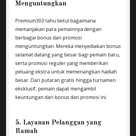
Menguntungkan
Premium303 tahu betul bagaimana
memanjakan para pemainnya dengan
berbagai bonus dan promosi
menguntungkan. Mereka menyediakan bonus
selamat datang yang besar bagi pemain baru,
serta promosi reguler yang memberikan
peluang ekstra untuk memenangkan hadiah
besar. Dari putaran gratis hingga turnamen
eksklusif, pemain dapat mengambil
keuntungan dari bonus dan promosi ini.
5. Layanan Pelanggan yang
Ramah