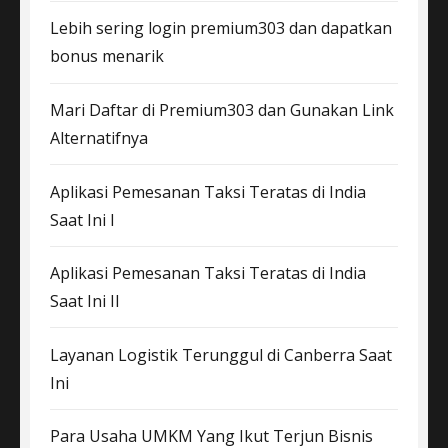
Lebih sering login premium303 dan dapatkan
bonus menarik
Mari Daftar di Premium303 dan Gunakan Link
Alternatifnya
Aplikasi Pemesanan Taksi Teratas di India
Saat Ini I
Aplikasi Pemesanan Taksi Teratas di India
Saat Ini II
Layanan Logistik Terunggul di Canberra Saat
Ini
Para Usaha UMKM Yang Ikut Terjun Bisnis