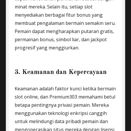
minat mereka. Selain itu, setiap slot
menyediakan berbagai fitur bonus yang
membuat pengalaman bermain semakin seru.
Pemain dapat mengharapkan putaran gratis,
permainan bonus, simbol liar, dan jackpot
progresif yang menggiurkan.
3. Keamanan dan Kepercayaan
Keamanan adalah faktor kunci ketika bermain
slot online, dan Premium303 memahami betul
betapa pentingnya privasi pemain. Mereka
menggunakan teknologi enkripsi canggih
untuk melindungi data pribadi pemain dan
mengoperasikan situs mereka dengan lisensi