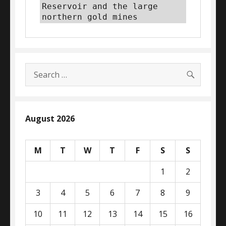
Reservoir and the large 
northern gold mines
SEARC
Search
for:
August 2026
M
T
W
T
F
S
S
1
2
3
4
5
6
7
8
9
10
11
12
13
14
15
16