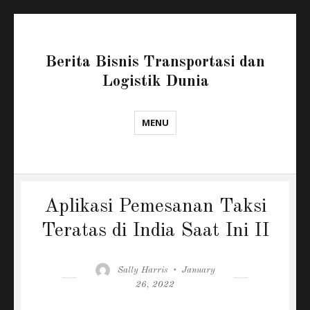
Berita Bisnis Transportasi dan
Logistik Dunia
MENU
Aplikasi Pemesanan Taksi
Teratas di India Saat Ini II
Author
Posted
Sally Harris
January
on
26, 2022