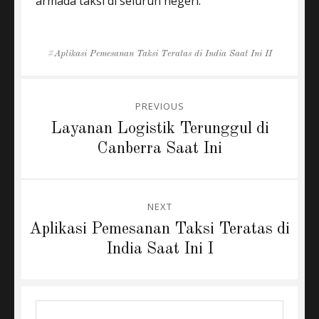
armada taksi di seluruh negeri.
Tags
Aplikasi Pemesanan Taksi Teratas di India Saat Ini II
Post
PREVIOUS
navigation
Previous
Layanan Logistik Terunggul di
post:
Canberra Saat Ini
NEXT
Next
Aplikasi Pemesanan Taksi Teratas di
post:
India Saat Ini I