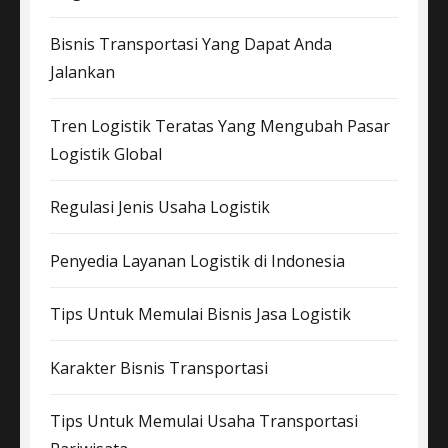
Bisnis Transportasi Yang Dapat Anda
Jalankan
Tren Logistik Teratas Yang Mengubah Pasar
Logistik Global
Regulasi Jenis Usaha Logistik
Penyedia Layanan Logistik di Indonesia
Tips Untuk Memulai Bisnis Jasa Logistik
Karakter Bisnis Transportasi
Tips Untuk Memulai Usaha Transportasi