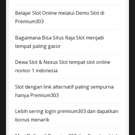
Belajar Slot Online melalui Demo Slot di
Premium303
Bagaimana Bisa Situs Raja Slot menjadi
tempat paling gacor
Dewa Slot & Nexus Slot tempat slot online
nomor 1 indonesia
Slot dengan link alternatif paling sempurna
hanya Premium303
Lebih sering login premium303 dan dapatkan
bonus menarik