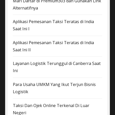
Mari Daftar di Premium303 dan Gunakan Link
Alternatifnya
Aplikasi Pemesanan Taksi Teratas di India
Saat Ini I
Aplikasi Pemesanan Taksi Teratas di India
Saat Ini II
Layanan Logistik Terunggul di Canberra Saat
Ini
Para Usaha UMKM Yang Ikut Terjun Bisnis
Logistik
Taksi Dan Ojek Online Terkenal Di Luar
Negeri