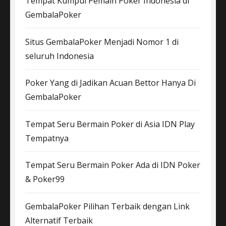
Tempat Kumpul Pemain Poker Indonesia di
GembalaPoker
Situs GembalaPoker Menjadi Nomor 1 di
seluruh Indonesia
Poker Yang di Jadikan Acuan Bettor Hanya Di
GembalaPoker
Tempat Seru Bermain Poker di Asia IDN Play
Tempatnya
Tempat Seru Bermain Poker Ada di IDN Poker
& Poker99
GembalaPoker Pilihan Terbaik dengan Link
Alternatif Terbaik