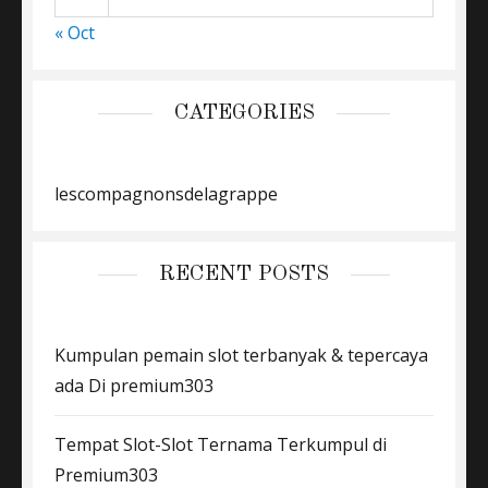
« Oct
CATEGORIES
lescompagnonsdelagrappe
RECENT POSTS
Kumpulan pemain slot terbanyak & tepercaya
ada Di premium303
Tempat Slot-Slot Ternama Terkumpul di
Premium303