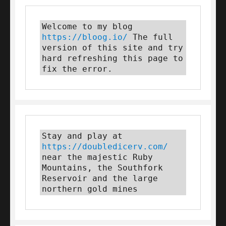
Welcome to my blog 
https://bloog.io/
 The full 
version of this site and try 
hard refreshing this page to 
fix the error.
Stay and play at 
https://doubledicerv.com/
near the majestic Ruby 
Mountains, the Southfork 
Reservoir and the large 
northern gold mines