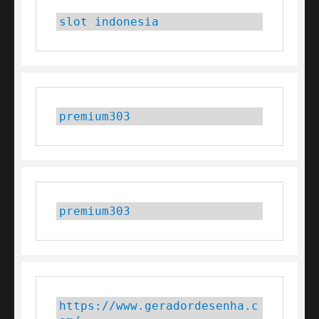
slot indonesia
premium303
premium303
https://www.geradordesenha.c