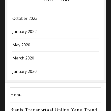
October 2023
January 2022
May 2020
March 2020
January 2020
Home
Bisnis Transportasi Online Yang Trend