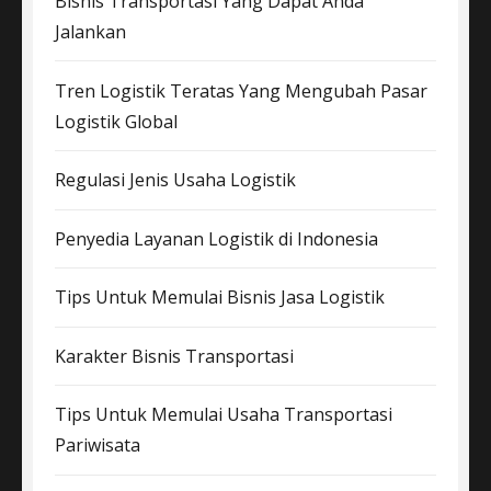
Bisnis Transportasi Yang Dapat Anda
Jalankan
Tren Logistik Teratas Yang Mengubah Pasar
Logistik Global
Regulasi Jenis Usaha Logistik
Penyedia Layanan Logistik di Indonesia
Tips Untuk Memulai Bisnis Jasa Logistik
Karakter Bisnis Transportasi
Tips Untuk Memulai Usaha Transportasi
Pariwisata