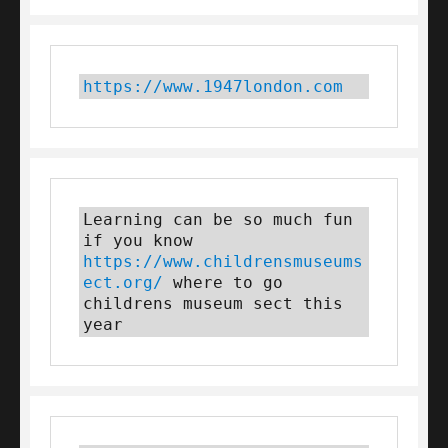
https://www.1947london.com
Learning can be so much fun 
if you know 
https://www.childrensmuseums
ect.org/
 where to go 
childrens museum sect this 
year