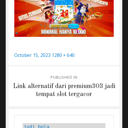
Posted
Full
October 15, 2023
1280 × 640
on
size
Post
PUBLISHED IN
navigation
Link alternatif dari premium303 jadi
tempat slot tergacor
judi bola