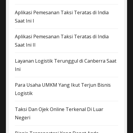
Aplikasi Pemesanan Taksi Teratas di India
Saat Ini I
Aplikasi Pemesanan Taksi Teratas di India
Saat Ini II
Layanan Logistik Terunggul di Canberra Saat
Ini
Para Usaha UMKM Yang Ikut Terjun Bisnis
Logistik
Taksi Dan Ojek Online Terkenal Di Luar
Negeri