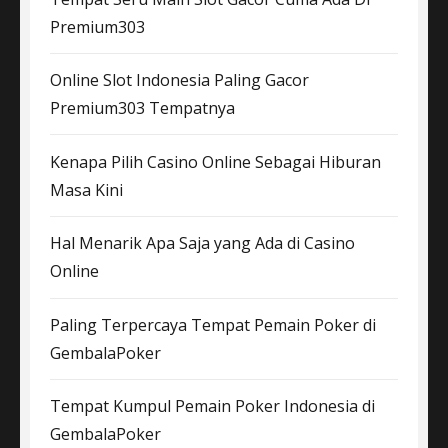
Premium303
Online Slot Indonesia Paling Gacor
Premium303 Tempatnya
Kenapa Pilih Casino Online Sebagai Hiburan
Masa Kini
Hal Menarik Apa Saja yang Ada di Casino
Online
Paling Terpercaya Tempat Pemain Poker di
GembalaPoker
Tempat Kumpul Pemain Poker Indonesia di
GembalaPoker