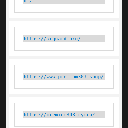
om/
https://arguard.org/
https://www.premium303.shop/
https://premium303.cymru/