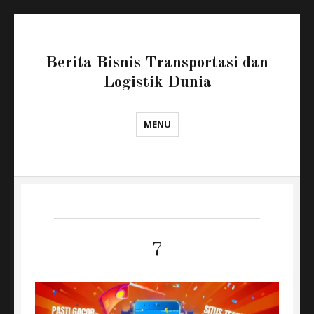
Berita Bisnis Transportasi dan
Logistik Dunia
MENU
7