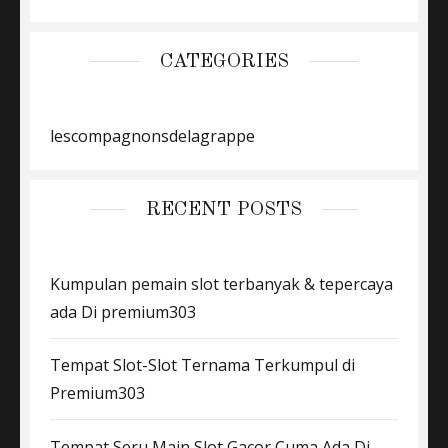
CATEGORIES
lescompagnonsdelagrappe
RECENT POSTS
Kumpulan pemain slot terbanyak & tepercaya
ada Di premium303
Tempat Slot-Slot Ternama Terkumpul di
Premium303
Tempat Seru Main Slot Gacor Cuma Ada Di