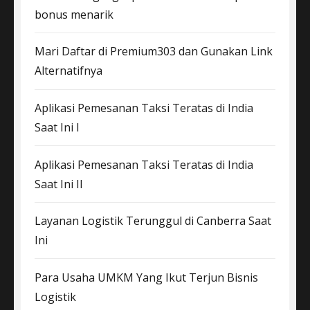
bonus menarik
Mari Daftar di Premium303 dan Gunakan Link
Alternatifnya
Aplikasi Pemesanan Taksi Teratas di India
Saat Ini I
Aplikasi Pemesanan Taksi Teratas di India
Saat Ini II
Layanan Logistik Terunggul di Canberra Saat
Ini
Para Usaha UMKM Yang Ikut Terjun Bisnis
Logistik