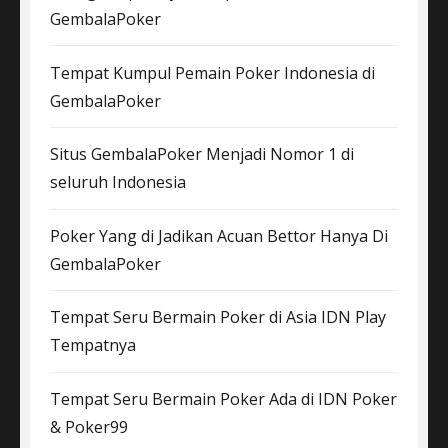
GembalaPoker
Tempat Kumpul Pemain Poker Indonesia di
GembalaPoker
Situs GembalaPoker Menjadi Nomor 1 di
seluruh Indonesia
Poker Yang di Jadikan Acuan Bettor Hanya Di
GembalaPoker
Tempat Seru Bermain Poker di Asia IDN Play
Tempatnya
Tempat Seru Bermain Poker Ada di IDN Poker
& Poker99