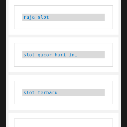
raja slot
slot gacor hari ini
slot terbaru