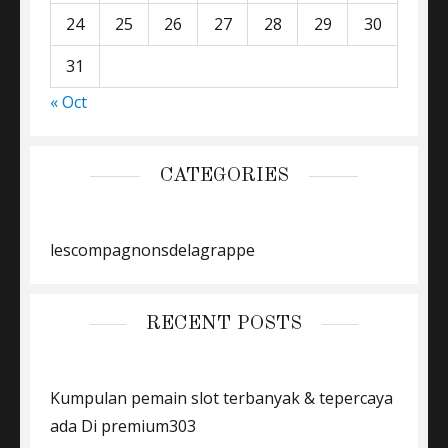
24
25
26
27
28
29
30
31
« Oct
CATEGORIES
lescompagnonsdelagrappe
RECENT POSTS
Kumpulan pemain slot terbanyak & tepercaya
ada Di premium303