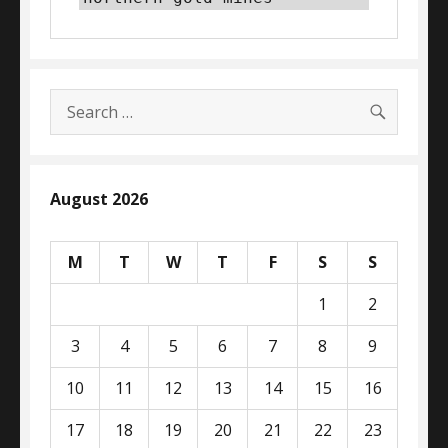
SEARC
Search
for:
August 2026
M
T
W
T
F
S
S
1
2
3
4
5
6
7
8
9
10
11
12
13
14
15
16
17
18
19
20
21
22
23